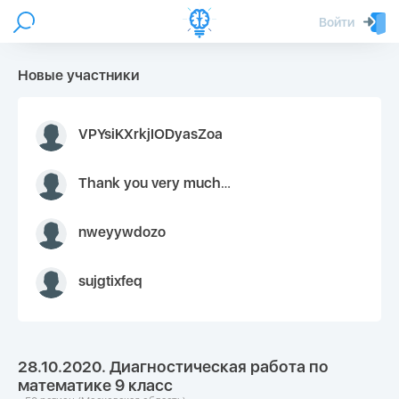
Войти
Новые участники
VPYsiKXrkjIODyasZoa
Thank you very much for your inquiry We appreciate you 9126052 https://youtube.com faceapple !
nweyywdozo
sujgtixfeq
28.10.2020. Диагностическая работа по
математике 9 класс