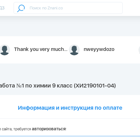
ДЗ
Thank you very much for your inquiry We appreciate you 9126052 https://youtube.com faceapple !
nweyywdozo
абота №1 по химии 9 класс (ХИ2190101-04)
Информация и инструкция по оплате
авторизоваться
 сайта, требуется
!