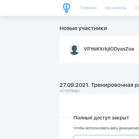
Главная
Экзамены
Г
Новые участники
VPYsiKXrkjIODyasZoa
27.09.2021. Тренировочная р
«СтатГрад»
Полный доступ закрыт
Чтобы использовать весь функционал