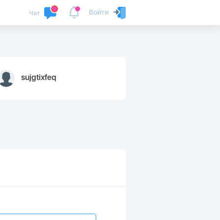
Войти
Чат
sujgtixfeq