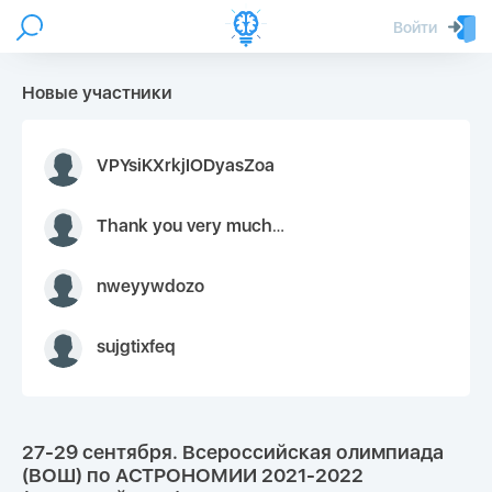
Войти
Новые участники
VPYsiKXrkjIODyasZoa
Thank you very much for your inquiry We appreciate you 9126052 https://youtube.com faceapple !
nweyywdozo
sujgtixfeq
27-29 сентября. Всероссийская олимпиада
(ВОШ) по АСТРОНОМИИ 2021-2022