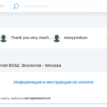
ДЗ
Thank you very much for your inquiry We appreciate you 9126052 https://youtube.com faceapple !
nweyywdozo
этап ВОШ. Экология - Москва
Информация и инструкция по оплате
авторизоваться
 сайта, требуется
!