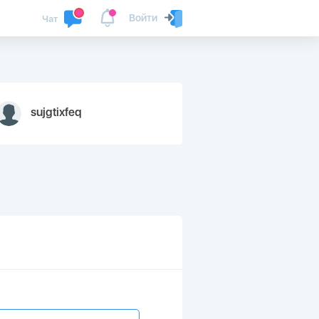
Войти
Чат
sujgtixfeq