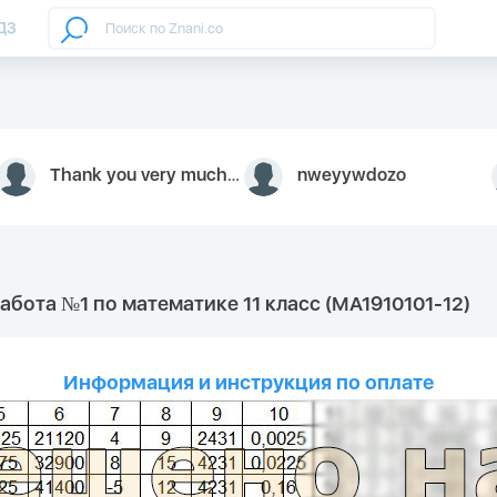
ДЗ
Thank you very much for your inquiry We appreciate you 9126052 https://youtube.com faceapple !
nweyywdozo
абота №1 по математике 11 класс (МА1910101-12)
Информация и инструкция по оплате