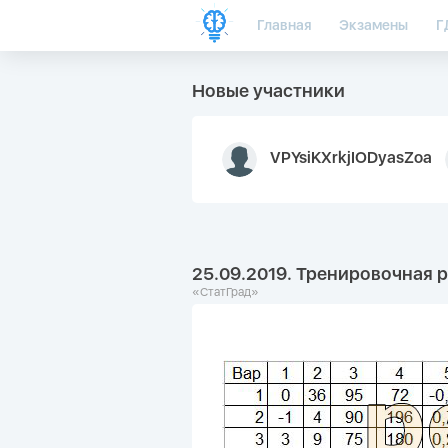
Главная
Экзамены
Г
Новые участники
VPYsiKXrkjIODyasZoa
25.09.2019. Тренировочная р
«СтатГрад»