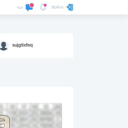
Войти
Чат
sujgtixfeq