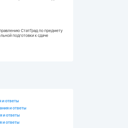
направлению СтатГрад по предмету
ельной подготовки к сдаче
я и ответы
ания и ответы
я и ответы
я и ответы