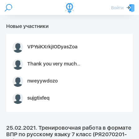
Войти
Новые участники
VPYsiKXrkjIODyasZoa
Thank you very much for your inquiry We appreciate you 9126052 https://youtube.com faceapple !
nweyywdozo
sujgtixfeq
25.02.2021. Тренировочная работа в формате
ВПР по русскому языку 7 класс (РЯ2070201-