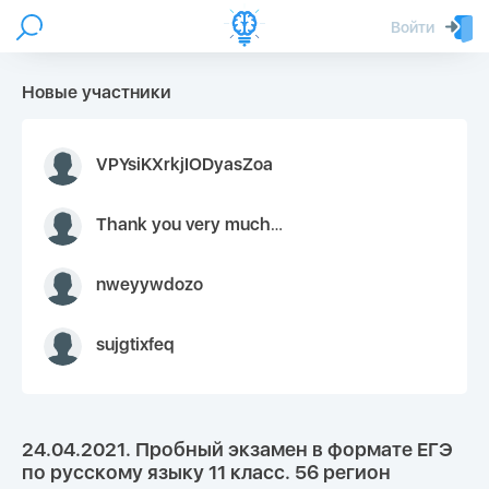
Войти
Новые участники
VPYsiKXrkjIODyasZoa
Thank you very much for your inquiry We appreciate you 9126052 https://youtube.com faceapple !
nweyywdozo
sujgtixfeq
24.04.2021. Пробный экзамен в формате ЕГЭ
по русскому языку 11 класс. 56 регион