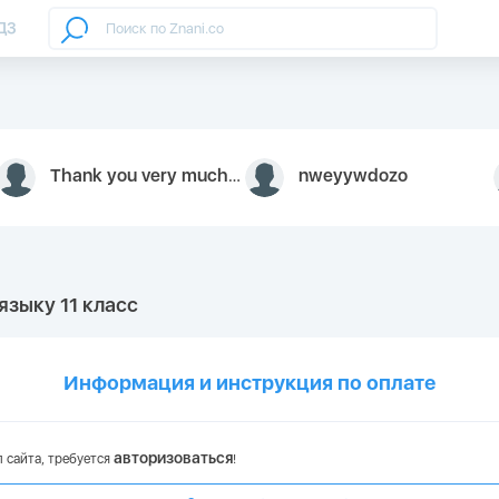
ДЗ
Thank you very much for your inquiry We appreciate you 9126052 https://youtube.com faceapple !
nweyywdozo
языку 11 класс
Информация и инструкция по оплате
авторизоваться
 сайта, требуется
!