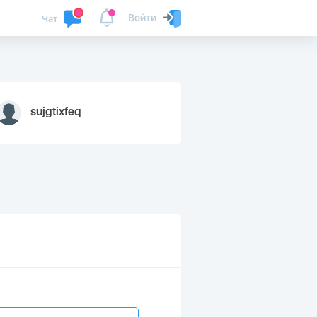
Войти
Чат
sujgtixfeq