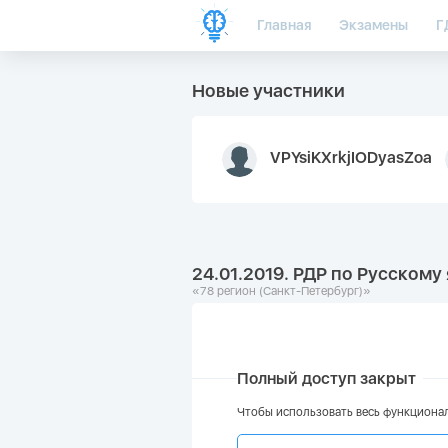
Главная
Экзамены
Г
Новые участники
VPYsiKXrkjIODyasZoa
24.01.2019. РДР по Русскому 
«78 регион (Санкт-Петербург)»
Полный доступ закрыт
Чтобы использовать весь функционал