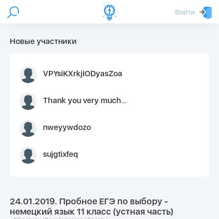
Войти
Новые участники
VPYsiKXrkjIODyasZoa
Thank you very much for your inquiry We appreciate you 9126052 https://youtube.com faceapple !
nweyywdozo
sujgtixfeq
24.01.2019. Пробное ЕГЭ по выбору -
немецкий язык 11 класс (устная часть)