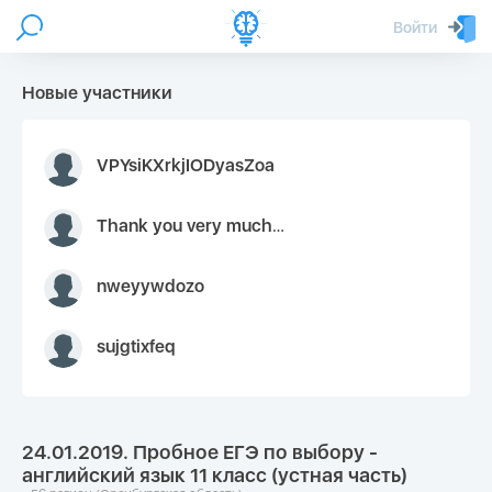
Войти
Новые участники
VPYsiKXrkjIODyasZoa
Thank you very much for your inquiry We appreciate you 9126052 https://youtube.com faceapple !
nweyywdozo
sujgtixfeq
24.01.2019. Пробное ЕГЭ по выбору -
английский язык 11 класс (устная часть)