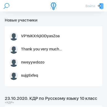
Войти
Новые участники
VPYsiKXrkjIODyasZoa
Thank you very much for your inquiry We appreciate you 9126052 https://youtube.com faceapple !
nweyywdozo
sujgtixfeq
23.10.2020. КДР по Русскому языку 10 класс
«КДР»