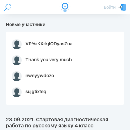
Войти
Новые участники
VPYsiKXrkjIODyasZoa
Thank you very much for your inquiry We appreciate you 9126052 https://youtube.com faceapple !
nweyywdozo
sujgtixfeq
23.09.2021. Стартовая диагностическая
работа по русскому языку 4 класс