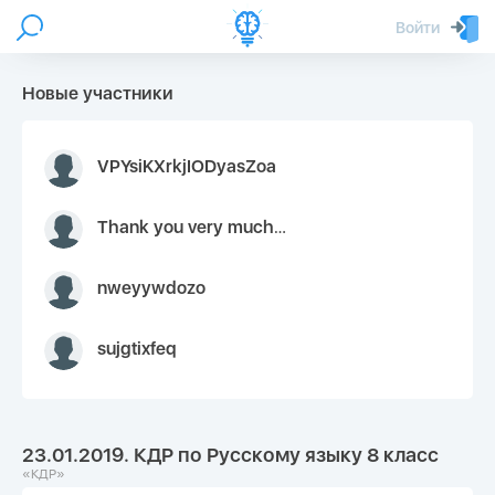
Войти
Новые участники
VPYsiKXrkjIODyasZoa
Thank you very much for your inquiry We appreciate you 9126052 https://youtube.com faceapple !
nweyywdozo
sujgtixfeq
23.01.2019. КДР по Русскому языку 8 класс
«КДР»