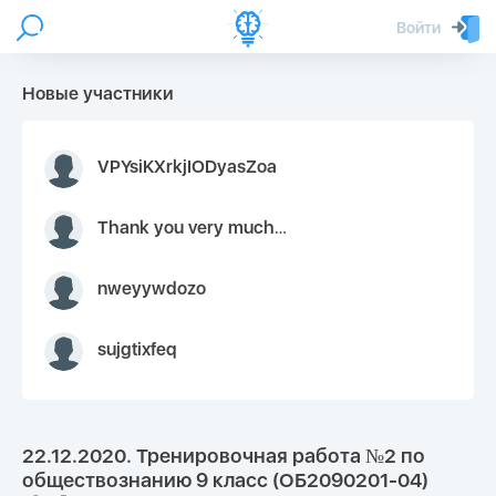
Войти
Новые участники
VPYsiKXrkjIODyasZoa
Thank you very much for your inquiry We appreciate you 9126052 https://youtube.com faceapple !
nweyywdozo
sujgtixfeq
22.12.2020. Тренировочная работа №2 по
обществознанию 9 класс (ОБ2090201-04)