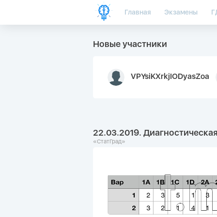
Главная
Экзамены
Г
Новые участники
VPYsiKXrkjIODyasZoa
22.03.2019. Диагностическая
«СтатГрад»