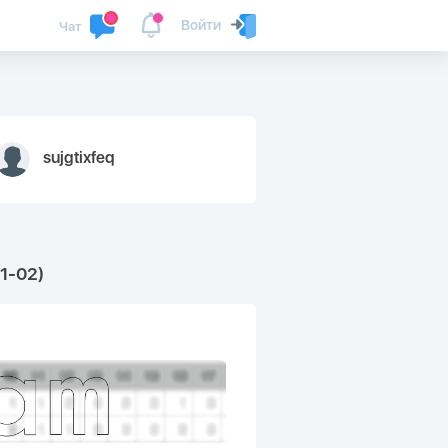
Войти
Чат
sujgtixfeq
1-02)