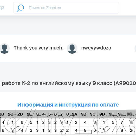
ДЗ
Thank you very much for your inquiry We appreciate you 9126052 https://youtube.com faceapple !
nweyywdozo
 работа №2 по английскому языку 9 класс (АЯ9020
Информация и инструкция по оплате