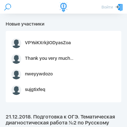
Войти
Новые участники
VPYsiKXrkjIODyasZoa
Thank you very much for your inquiry We appreciate you 9126052 https://youtube.com faceapple !
nweyywdozo
sujgtixfeq
21.12.2018. Подготовка к ОГЭ. Тематическая
диагностическая работа №2 по Русскому