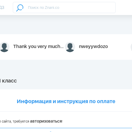
ДЗ
Thank you very much for your inquiry We appreciate you 9126052 https://youtube.com faceapple !
nweyywdozo
1 класс
Информация и инструкция по оплате
авторизоваться
 сайта, требуется
!