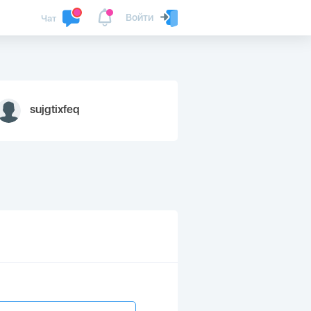
Войти
Чат
sujgtixfeq