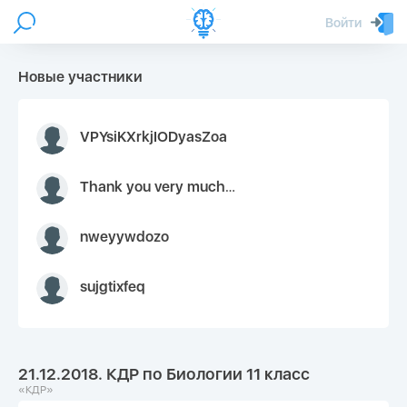
Войти
Новые участники
VPYsiKXrkjIODyasZoa
Thank you very much for your inquiry We appreciate you 9126052 https://youtube.com faceapple !
nweyywdozo
sujgtixfeq
21.12.2018. КДР по Биологии 11 класс
«КДР»