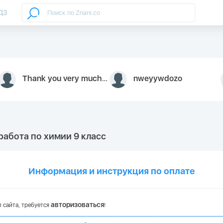
ДЗ
Thank you very much for your inquiry We appreciate you 9126052 https://youtube.com faceapple !
nweyywdozo
 работа по химии 9 класс
Информация и инструкция по оплате
авторизоваться
 сайта, требуется
!