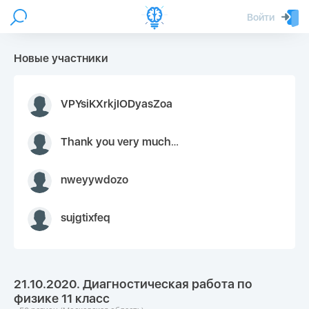
Войти
Новые участники
VPYsiKXrkjIODyasZoa
Thank you very much for your inquiry We appreciate you 9126052 https://youtube.com faceapple !
nweyywdozo
sujgtixfeq
21.10.2020. Диагностическая работа по
физике 11 класс