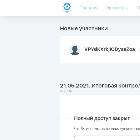
Главная
Экзамены
Г
Новые участники
VPYsiKXrkjIODyasZoa
21.05.2021. Итоговая контро
«ОГЭ»
Полный доступ закрыт
Чтобы использовать весь функционал