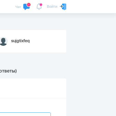
Войти
Чат
sujgtixfeq
 ответы)