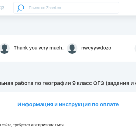
ДЗ
Thank you very much for your inquiry We appreciate you 9126052 https://youtube.com faceapple !
nweyywdozo
льная работа по географии 9 класс ОГЭ (задания и
Информация и инструкция по оплате
авторизоваться
 сайта, требуется
!