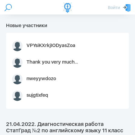
Войти
Новые участники
VPYsiKXrkjIODyasZoa
Thank you very much for your inquiry We appreciate you 9126052 https://youtube.com faceapple !
nweyywdozo
sujgtixfeq
21.04.2022. Диагностическая работа
СтатГрад №2 по английскому языку 11 класс