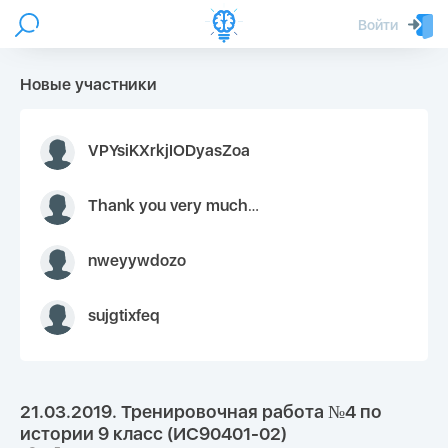
Войти
Новые участники
VPYsiKXrkjIODyasZoa
Thank you very much for your inquiry We appreciate you 9126052 https://youtube.com faceapple !
nweyywdozo
sujgtixfeq
21.03.2019. Тренировочная работа №4 по
истории 9 класс (ИС90401-02)