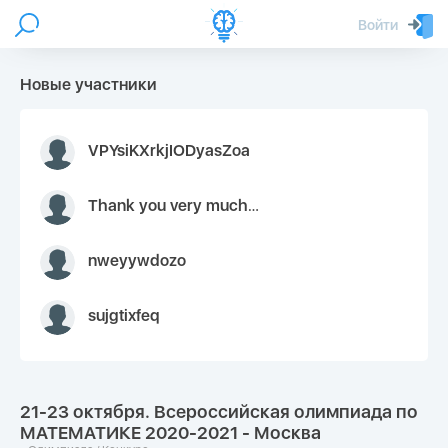
Войти
Новые участники
VPYsiKXrkjIODyasZoa
Thank you very much for your inquiry We appreciate you 9126052 https://youtube.com faceapple !
nweyywdozo
sujgtixfeq
21-23 октября. Всероссийская олимпиада по
МАТЕМАТИКЕ 2020-2021 - Москва