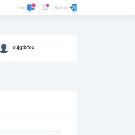
Войти
Чат
sujgtixfeq