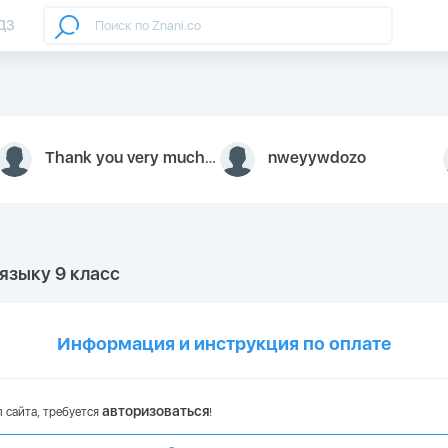
ДЗ
Thank you very much for your inquiry We appreciate you 9126052 https://youtube.com faceapple !
nweyywdozo
 языку 9 класс
Информация и инструкция по оплате
авторизоваться
 сайта, требуется
!