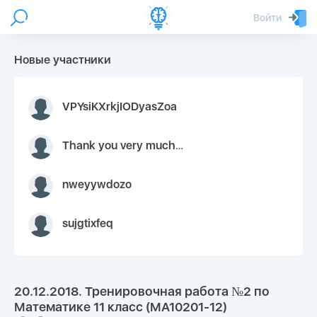
Войти
Новые участники
VPYsiKXrkjIODyasZoa
Thank you very much for your inquiry We appreciate you 9126052 https://youtube.com faceapple !
nweyywdozo
sujgtixfeq
20.12.2018. Тренировочная работа №2 по
Математике 11 класс (МА10201-12)