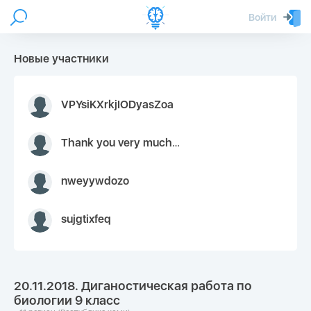
Войти
Новые участники
VPYsiKXrkjIODyasZoa
Thank you very much for your inquiry We appreciate you 9126052 https://youtube.com faceapple !
nweyywdozo
sujgtixfeq
20.11.2018. Диганостическая работа по
биологии 9 класс