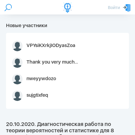
Войти
Новые участники
VPYsiKXrkjIODyasZoa
Thank you very much for your inquiry We appreciate you 9126052 https://youtube.com faceapple !
nweyywdozo
sujgtixfeq
20.10.2020. Диагностическая работа по
теории вероятностей и статистике для 8