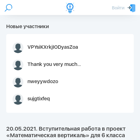
Войти
Новые участники
VPYsiKXrkjIODyasZoa
Thank you very much for your inquiry We appreciate you 9126052 https://youtube.com faceapple !
nweyywdozo
sujgtixfeq
20.05.2021. Вступительная работа в проект
«Математическая вертикаль» для 6 класса