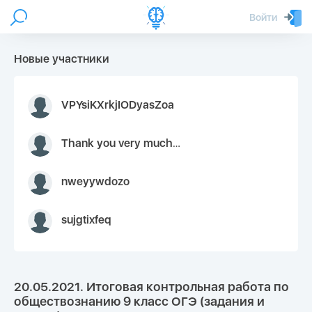
Войти
Новые участники
VPYsiKXrkjIODyasZoa
Thank you very much for your inquiry We appreciate you 9126052 https://youtube.com faceapple !
nweyywdozo
sujgtixfeq
20.05.2021. Итоговая контрольная работа по
обществознанию 9 класс ОГЭ (задания и