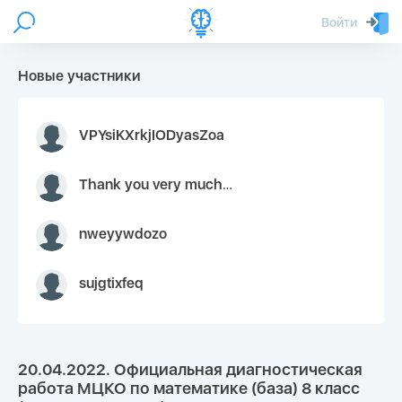
Войти
Новые участники
VPYsiKXrkjIODyasZoa
Thank you very much for your inquiry We appreciate you 9126052 https://youtube.com faceapple !
nweyywdozo
sujgtixfeq
20.04.2022. Официальная диагностическая
работа МЦКО по математике (база) 8 класс