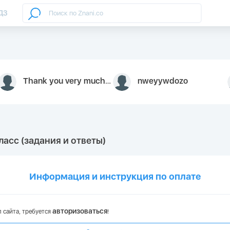
ДЗ
Thank you very much for your inquiry We appreciate you 9126052 https://youtube.com faceapple !
nweyywdozo
ласс (задания и ответы)
Информация и инструкция по оплате
авторизоваться
 сайта, требуется
!