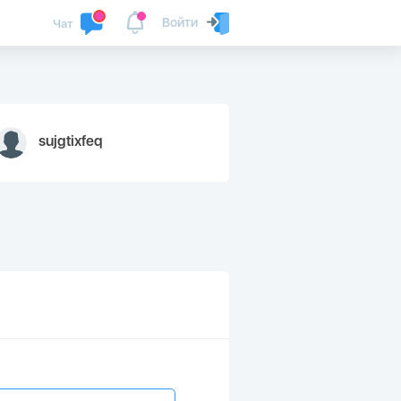
Войти
Чат
sujgtixfeq