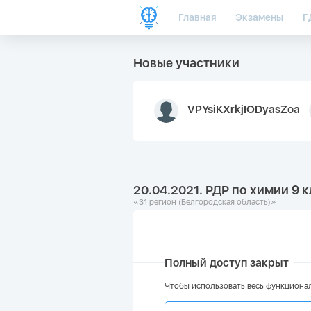
Главная
Экзамены
Г
Новые участники
VPYsiKXrkjIODyasZoa
20.04.2021. РДР по химии 9 к
«31 регион (Белгородская область)»
Полный доступ закрыт
Чтобы использовать весь функционал