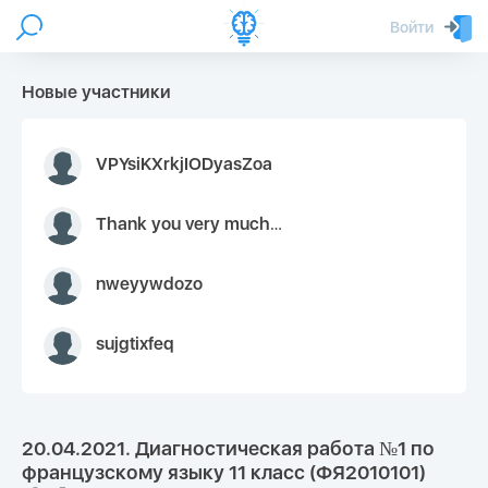
Войти
Новые участники
VPYsiKXrkjIODyasZoa
Thank you very much for your inquiry We appreciate you 9126052 https://youtube.com faceapple !
nweyywdozo
sujgtixfeq
20.04.2021. Диагностическая работа №1 по
французскому языку 11 класс (ФЯ2010101)