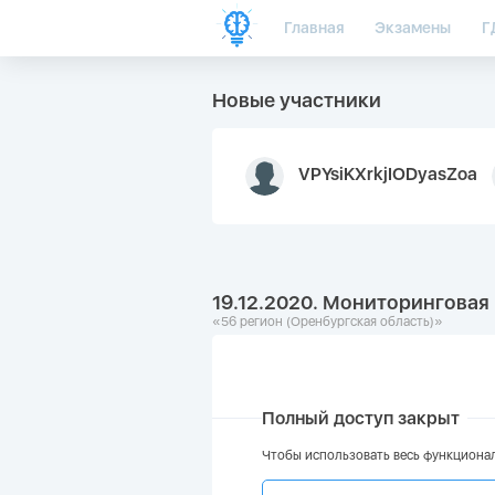
Главная
Экзамены
Г
Новые участники
VPYsiKXrkjIODyasZoa
19.12.2020. Мониторинговая 
«56 регион (Оренбургская область)»
Полный доступ закрыт
Чтобы использовать весь функционал