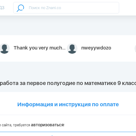
ДЗ
Thank you very much for your inquiry We appreciate you 9126052 https://youtube.com faceapple !
nweyywdozo
работа за первое полугодие по математике 9 клас
Информация и инструкция по оплате
авторизоваться
 сайта, требуется
!