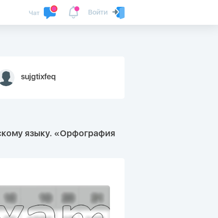
Войти
Чат
sujgtixfeq
сскому языку. «Орфография