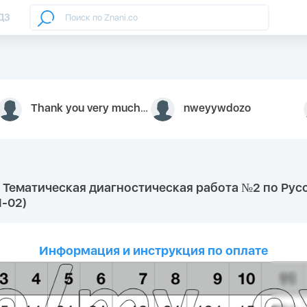
ДЗ
Thank you very much for your inquiry We appreciate you 9126052 https://youtube.com faceapple !
nweyywdozo
ГЭ. Тематическая диагностическая работа №2 по Ру
1-02)
Информация и инструкция по оплате