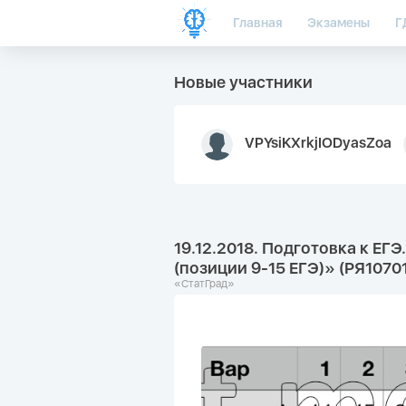
Главная
Экзамены
Г
Новые участники
VPYsiKXrkjIODyasZoa
19.12.2018. Подготовка к Е
(позиции 9-15 ЕГЭ)» (РЯ1070
«СтатГрад»