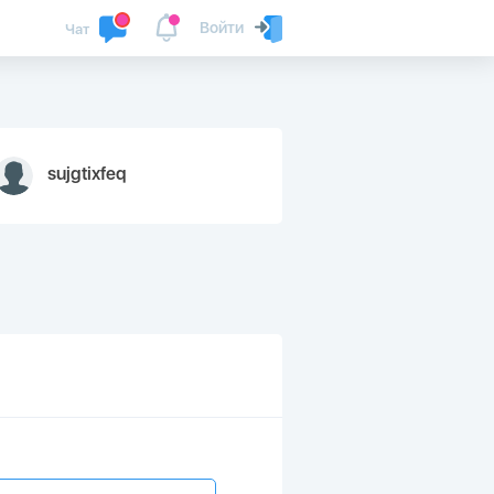
Войти
Чат
sujgtixfeq