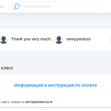
ДЗ
Thank you very much for your inquiry We appreciate you 9126052 https://youtube.com faceapple !
nweyywdozo
0 класс
Информация и инструкция по оплате
авторизоваться
 сайта, требуется
!