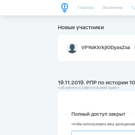
Главная
Экзамены
Г
Новые участники
VPYsiKXrkjIODyasZoa
19.11.2019. РПР по истории 1
«26 регион (Ставропольский край)»
Полный доступ закрыт
Чтобы использовать весь функционал