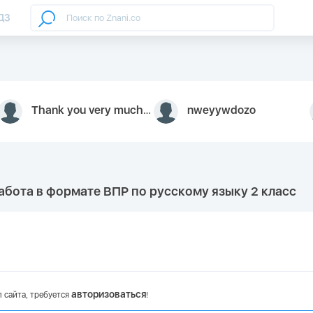
ДЗ
Thank you very much for your inquiry We appreciate you 9126052 https://youtube.com faceapple !
nweyywdozo
абота в формате ВПР по русскому языку 2 класс
авторизоваться
 сайта, требуется
!