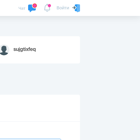
Войти
Чат
sujgtixfeq