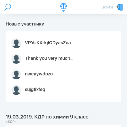
Войти
Новые участники
VPYsiKXrkjIODyasZoa
Thank you very much for your inquiry We appreciate you 9126052 https://youtube.com faceapple !
nweyywdozo
sujgtixfeq
19.03.2019. КДР по химии 9 класс
«КДР»