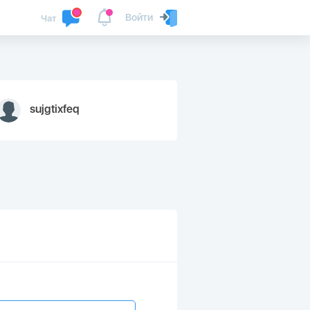
Войти
Чат
sujgtixfeq