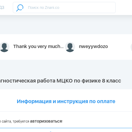
ДЗ
Thank you very much for your inquiry We appreciate you 9126052 https://youtube.com faceapple !
nweyywdozo
агностическая работа МЦКО по физике 8 класс
Информация и инструкция по оплате
авторизоваться
 сайта, требуется
!