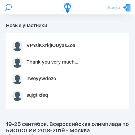
Войти
Новые участники
VPYsiKXrkjIODyasZoa
Thank you very much for your inquiry We appreciate you 9126052 https://youtube.com faceapple !
nweyywdozo
sujgtixfeq
19-25 сентября. Всероссийская олимпиада по
БИОЛОГИИ 2018-2019 - Москва