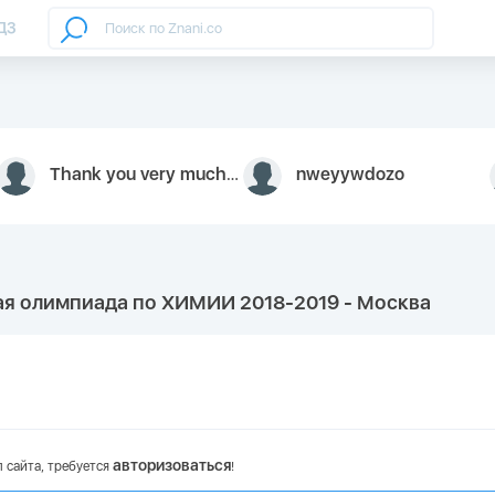
ДЗ
Thank you very much for your inquiry We appreciate you 9126052 https://youtube.com faceapple !
nweyywdozo
ая олимпиада по ХИМИИ 2018-2019 - Москва
авторизоваться
 сайта, требуется
!