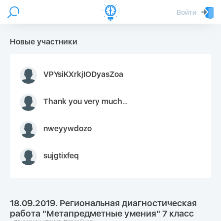
Войти
Новые участники
VPYsiKXrkjIODyasZoa
Thank you very much for your inquiry We appreciate you 9126052 https://youtube.com faceapple !
nweyywdozo
sujgtixfeq
18.09.2019. Региональная диагностическая
работа "Метапредметные умения" 7 класс