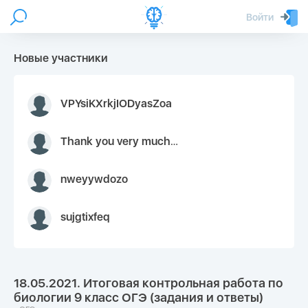
Войти
Новые участники
VPYsiKXrkjIODyasZoa
Thank you very much for your inquiry We appreciate you 9126052 https://youtube.com faceapple !
nweyywdozo
sujgtixfeq
18.05.2021. Итоговая контрольная работа по
биологии 9 класс ОГЭ (задания и ответы)