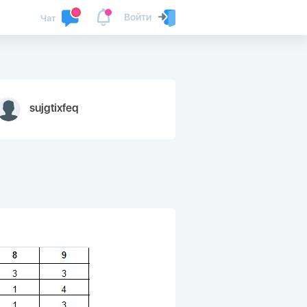
Войти
Чат
sujgtixfeq