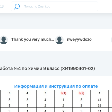
ДЗ
Thank you very much for your inquiry We appreciate you 9126052 https://youtube.com faceapple !
nweyywdozo
работа №4 по химии 9 класс (ХИ1990401-02)
Информация и инструкция по оплате