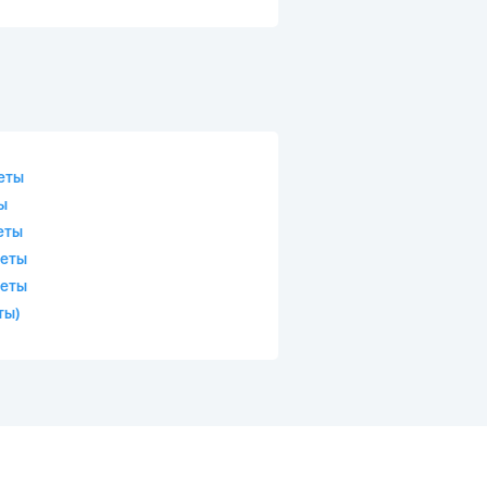
веты
ы
еты
веты
веты
ты)