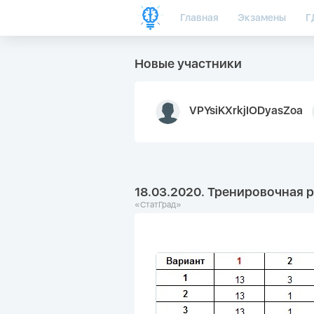
Главная
Экзамены
Г
Новые участники
VPYsiKXrkjIODyasZoa
18.03.2020. Тренировочная 
«СтатГрад»