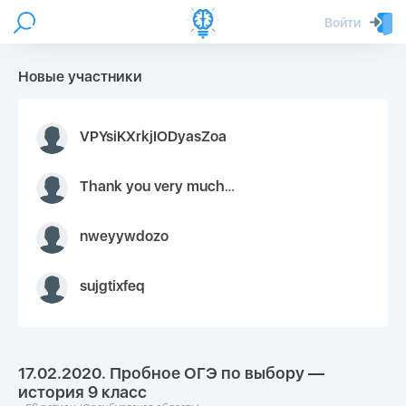
Войти
Новые участники
VPYsiKXrkjIODyasZoa
Thank you very much for your inquiry We appreciate you 9126052 https://youtube.com faceapple !
nweyywdozo
sujgtixfeq
17.02.2020. Пробное ОГЭ по выбору —
история 9 класс