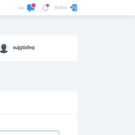
Войти
Чат
sujgtixfeq