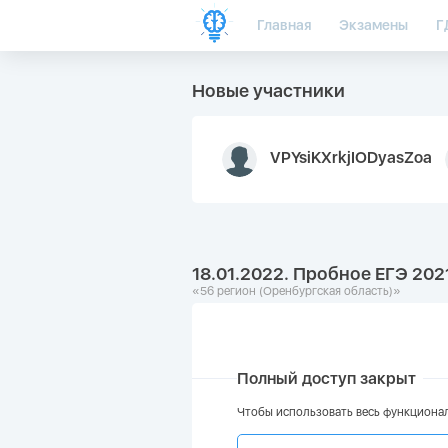
Главная
Экзамены
Г
Новые участники
VPYsiKXrkjIODyasZoa
18.01.2022. Пробное ЕГЭ 202
«56 регион (Оренбургская область)»
Полный доступ закрыт
Чтобы использовать весь функционал