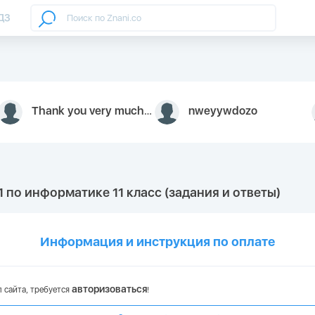
ДЗ
Thank you very much for your inquiry We appreciate you 9126052 https://youtube.com faceapple !
nweyywdozo
1 по информатике 11 класс (задания и ответы)
Информация и инструкция по оплате
авторизоваться
 сайта, требуется
!