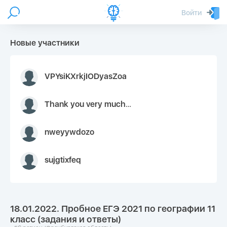
Войти
Новые участники
VPYsiKXrkjIODyasZoa
Thank you very much for your inquiry We appreciate you 9126052 https://youtube.com faceapple !
nweyywdozo
sujgtixfeq
18.01.2022. Пробное ЕГЭ 2021 по географии 11
класс (задания и ответы)