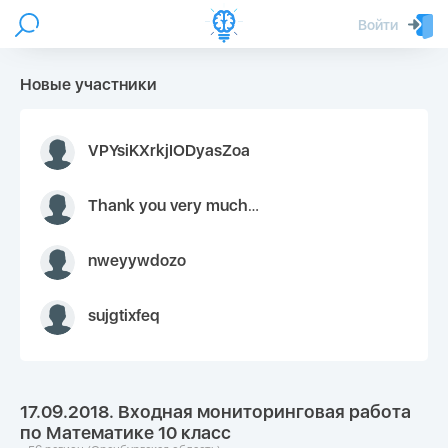
Войти
Новые участники
VPYsiKXrkjIODyasZoa
Thank you very much for your inquiry We appreciate you 9126052 https://youtube.com faceapple !
nweyywdozo
sujgtixfeq
17.09.2018. Входная мониторинговая работа
по Математике 10 класс