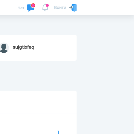
Войти
Чат
sujgtixfeq