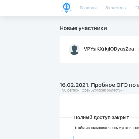
Главная
Экзамены
Г
Новые участники
VPYsiKXrkjIODyasZoa
16.02.2021. Пробное ОГЭ по
«56 регион (Оренбургская область)»
Полный доступ закрыт
Чтобы использовать весь функционал