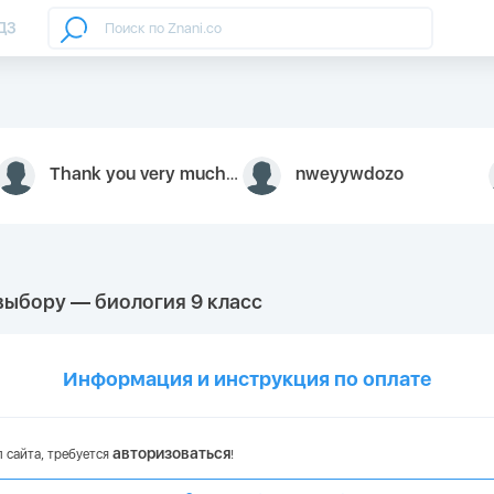
ДЗ
Thank you very much for your inquiry We appreciate you 9126052 https://youtube.com faceapple !
nweyywdozo
 выбору — биология 9 класс
Информация и инструкция по оплате
авторизоваться
 сайта, требуется
!