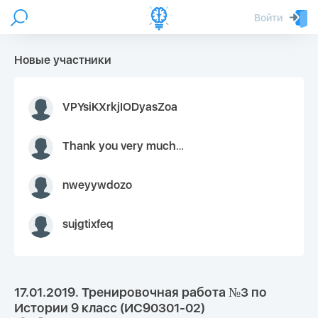
Войти
Новые участники
VPYsiKXrkjIODyasZoa
Thank you very much for your inquiry We appreciate you 9126052 https://youtube.com faceapple !
nweyywdozo
sujgtixfeq
17.01.2019. Тренировочная работа №3 по
Истории 9 класс (ИС90301-02)